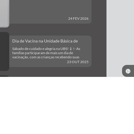
Creche Dona Ricardinha
24 FEV 2026
Dia de Vacina na Unidade Básica de
Saúde.
Sábado de cuidado e alegria na UBS! 💉✨ As
famílias participaram de mais um dia de
vacinação, com as crianças recebendo suas
doses de proteção e muitos sorrisos. Coroados,
23 OUT 2025
um novo tempo.
Comemoração 07 de Setembro, 2025.
Comemoração 07 de setembro na Escola Frei
Fernando Maria - Turma da Tarde.
12 SET 2025
Melhores momentos do vôlei de areia
realizado 03/08/2025