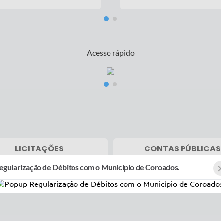
inistração Municipal, realizou
Os alunos da Escola Municipal Frei
ma emergencial nos vestiários do
Fernando Maria Já colhem verduras
io Rubens Miranda. O local foi
horta cultivada por eles mesmos.
trado em péssimas condições. A
aria de Esportes, Cultura e Lazer,
mente com a Secretaria de Obras,
zou a reforma, onde o espaço volta a
Acesso rápido
er atletas com segurança e conforto.
LICITAÇÕES
CONTAS PÚBLICAS
egularização de Débitos com o Município de Coroados.
ione a modalidade...
Selecione a modalidade...