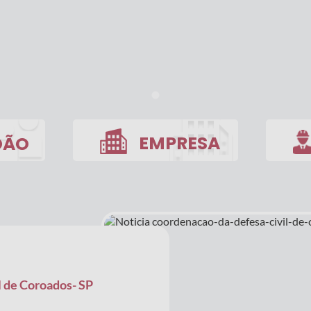
EMPRESA
DÃO
Licitações
Webm
Transmissão de Gia e ou Sped
Holerit
Diário Oficial
Transparência
Contato
 de Coroados- SP
Telefones Úteis